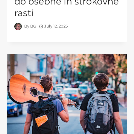
do osebne in strokovne
rasti
By
BG
July 12, 2025