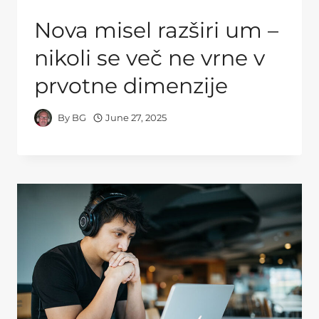
Nova misel razširi um –
nikoli se več ne vrne v
prvotne dimenzije
By
BG
June 27, 2025