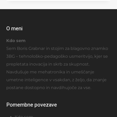
O meni
Kdo sem
Sem Boris Grabnar in stojim za blagovno znamko
3BG – tehnološko-pedagoško usmeritvijo, kjer se
prepletata inovacija in skrb za skupnost.
Navdušuje me mehatronika in umeščanje
umetne inteligence v vsakdan, z željo, da znanje
postane dostopno in navdihujoče za vse.
Pomembne povezave
Kdo sem