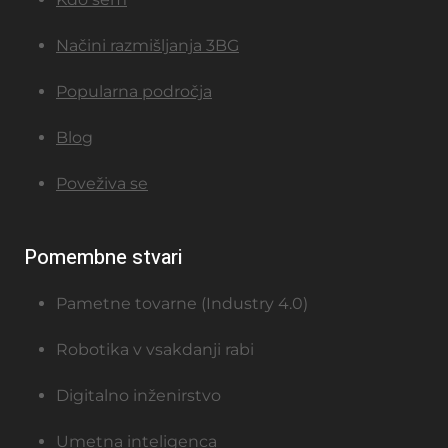
Načini razmišljanja 3BG
Popularna področja
Blog
Poveživa se
Pomembne stvari
Pametne tovarne (Industry 4.0)
Robotika v vsakdanji rabi
Digitalno inženirstvo
Umetna inteligenca