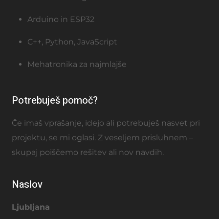
Arduino in ESP32
C++, Python, JavaScript
Mehatronika za najmlajše
Potrebuješ pomoč?
Če imaš vprašanje, idejo ali potrebuješ nasvet pri
projektu, se mi oglasi. Z veseljem prisluhnem –
skupaj poiščemo rešitev ali nov navdih.
Naslov
Ljubljana