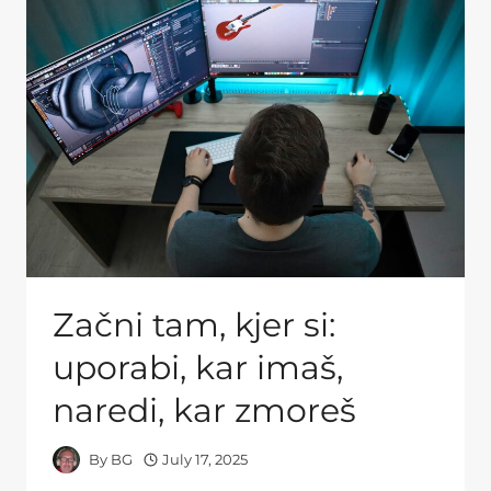
Začni tam, kjer si:
uporabi, kar imaš,
naredi, kar zmoreš
By
BG
July 17, 2025