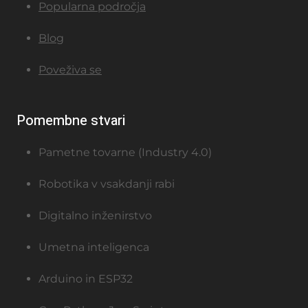
Popularna področja
Blog
Poveživa se
Pomembne stvari
Pametne tovarne (Industry 4.0)
Robotika v vsakdanji rabi
Digitalno inženirstvo
Umetna inteligenca
Arduino in ESP32