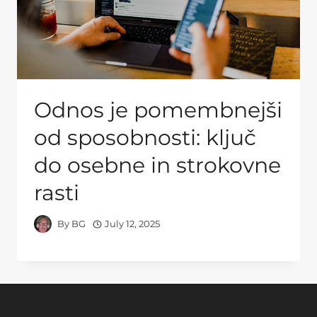
Odnos je pomembnejši
od sposobnosti: ključ
do osebne in strokovne
rasti
By
BG
July 12, 2025