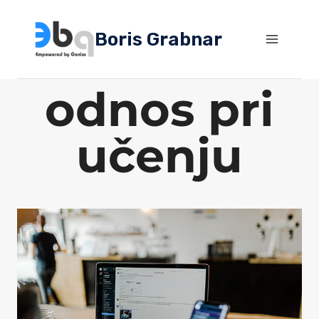
Skip
to
Boris Grabnar
content
odnos pri
učenju