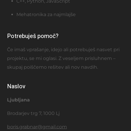
C++, Python, JavaScript
Mehatronika za najmlajše
Potrebuješ pomoč?
Če imaš vprašanje, idejo ali potrebuješ nasvet pri
projektu, se mi oglasi. Z veseljem prisluhnem –
skupaj poiščemo rešitev ali nov navdih.
Naslov
Ljubljana
Brodarjev trg 7, 1000 Lj
boris.grabnar@gmail.com