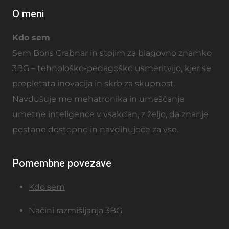
O meni
Kdo sem
Sem Boris Grabnar in stojim za blagovno znamko
3BG – tehnološko-pedagoško usmeritvijo, kjer se
prepletata inovacija in skrb za skupnost.
Navdušuje me mehatronika in umeščanje
umetne inteligence v vsakdan, z željo, da znanje
postane dostopno in navdihujoče za vse.
Pomembne povezave
Kdo sem
Načini razmišljanja 3BG