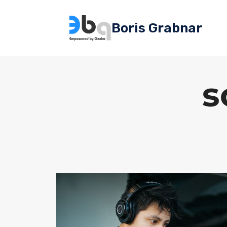
Skip
to
Boris Grabnar
content
s