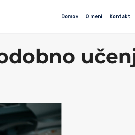
Domov
O meni
Kontakt
odobno učen