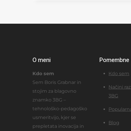
O meni
Pomembne 
Kdo sem
Kdo sem
Sem Boris Grabnar in
Načini ra
stojim za blagovno
3BG
znamko 3BG –
tehnološko-pedagoško
Popularn
usmeritvijo, kjer se
Blog
prepletata inovacija in