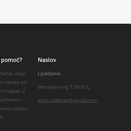
š pomoč?
Naslov
šanje, idejo
Ljubljana
eš nasvet pri
Brodarjev trg 7, 1000 Lj
mi oglasi. Z
isluhnem –
boris.grabnar@gmail.com
čemo rešitev
h.