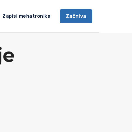
Začniva
Zapisi mehatronika
je