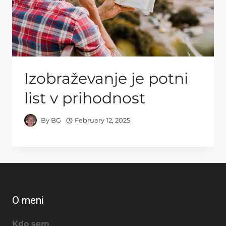
Izobraževanje je potni
list v prihodnost
By
BG
February 12, 2025
O meni
Kdo sem