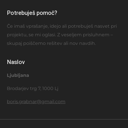
Potrebuješ pomoč?
Če imaš vprašanje, idejo ali potrebuješ nasvet pri
projektu, se mi oglasi. Z veseljem prisluhnem –
skupaj poiščemo rešitev ali nov navdih.
Naslov
Ljubljana
Brodarjev trg 7, 1000 Lj
boris.grabnar@gmail.com