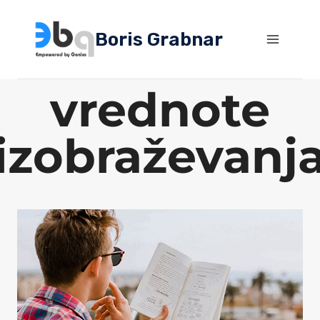
Skip
to
Boris Grabnar
content
vrednote
izobraževanj