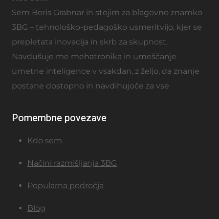
Sem Boris Grabnar in stojim za blagovno znamko
3BG – tehnološko-pedagoško usmeritvijo, kjer se
prepletata inovacija in skrb za skupnost.
Navdušuje me mehatronika in umeščanje
umetne inteligence v vsakdan, z željo, da znanje
postane dostopno in navdihujoče za vse.
Pomembne povezave
Kdo sem
Načini razmišljanja 3BG
Popularna področja
Blog