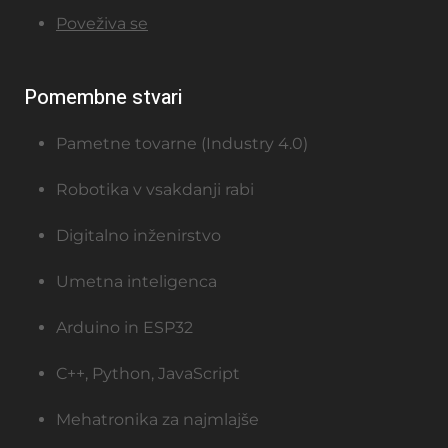
Poveživa se
Pomembne stvari
Pametne tovarne (Industry 4.0)
Robotika v vsakdanji rabi
Digitalno inženirstvo
Umetna inteligenca
Arduino in ESP32
C++, Python, JavaScript
Mehatronika za najmlajše